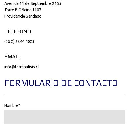
Avenida 11 de Septiembre 2155
Torre B Oficina 1107
Providencia Santiago
TELEFONO:
(56 2) 2244 4023
EMAIL:
info@terranalisis.cl
FORMULARIO DE CONTACTO
Nombre*
*este campo es requerido.
*This is not a valid name.